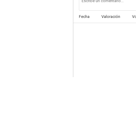
Fecha
Valoración
V
Corazones ocupados
6.0
La puta del rey
4.5