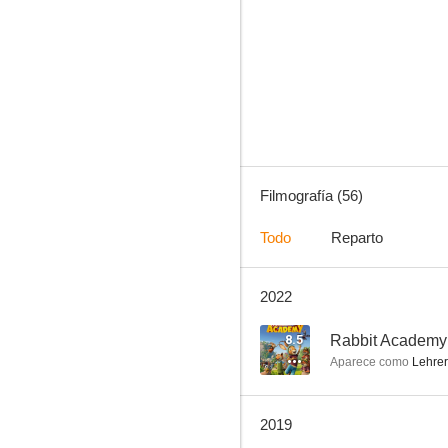
Rabbit Academy: El gran robo de los huevos de Pascua
7.5
Filmografía (56)
Todo
Reparto
2022
El secreto de Clarissa
7.1
8.5
Aparece como
Lehrer 
2019