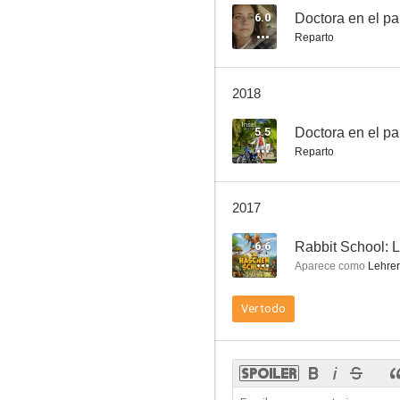
6.0
Doctora en el pa
Reparto
Hitler: El reinado del mal
2018
6.5
5.5
Doctora en el par
Reparto
2017
6.6
Aparece como
Lehrer 
Amén
Ver todo
6.0