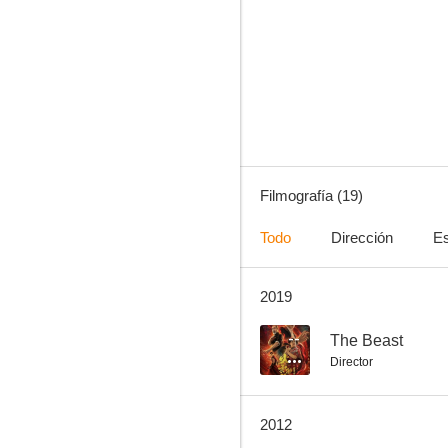
Kung Fu Sion
7.5
Filmografía (19)
Todo
Dirección
Es
2019
La maldición de la flor dorada
7.0
--
The Beast
Director
2012