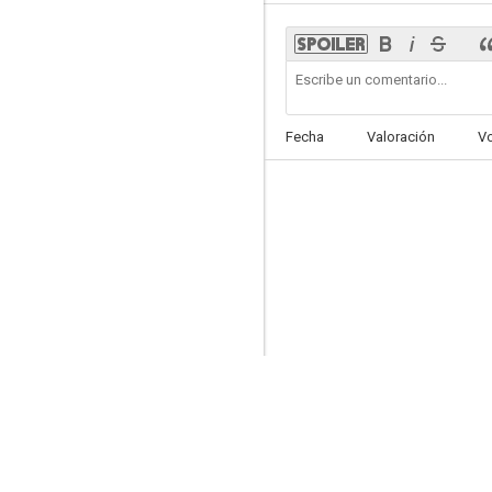
Dancing Ninja
Fecha
Valoración
V
--
Sword of the Flying Dragon