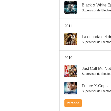
7.0
Supervisor de Efecto
Una historia china de fantasmas
2011
--
5.3
La espada del d
Supervisor de Efecto
2010
--
Just Call Me No
Supervisor de Efecto
The Beast
--
Future X-Cops
--
Supervisor de Efecto
Ver todo