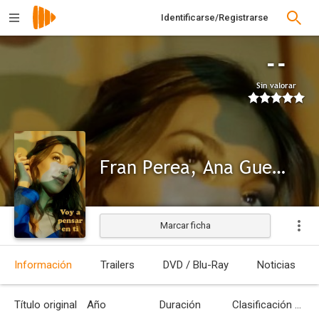
Identificarse/Registrarse
--
Sin valorar
Fran Perea, Ana Guerra: Voy a pensar en ti
Marcar ficha
Información
Trailers
DVD / Blu-Ray
Noticias
Título original
Año
Duración
Clasificación por edades