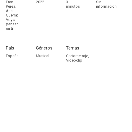
Fran
2022
3
Sin
Perea,
minutos
información
Ana
Guerra:
Voy a
pensar
en ti
País
Géneros
Temas
España
Musical
Cortometraje
,
Videoclip