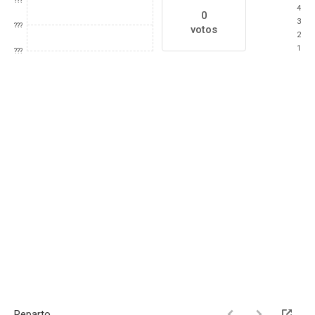
???
4
0
3
???
votos
2
1
???
Reparto