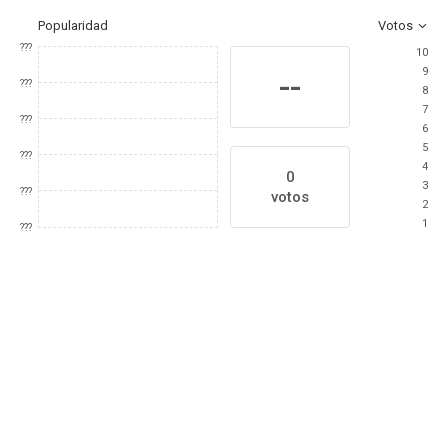
Popularidad
Votos
???
10
9
--
???
8
7
???
6
5
???
4
0
3
???
votos
2
1
???