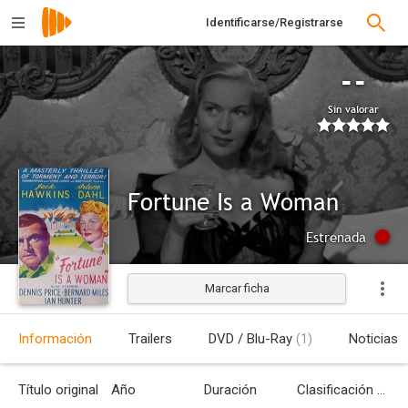
Identificarse/Registrarse
--
Sin valorar
Fortune Is a Woman
Estrenada
Marcar ficha
Información
Trailers
DVD / Blu-Ray
(1)
Noticias
Título original
Año
Duración
Clasificación por edades