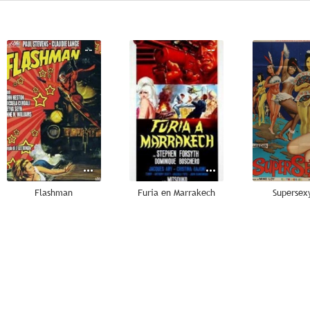
--
--
Flashman
Furia en Marrakech
Supersexy