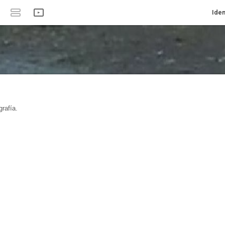
Iden
rafía.