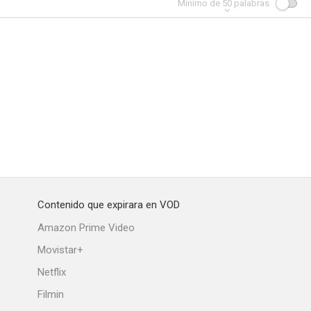
Mínimo de
50
palabras
Contenido que expirara en VOD
Amazon Prime Video
Movistar+
Netflix
Filmin