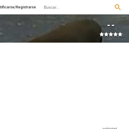
tificarse/Registrarse
--