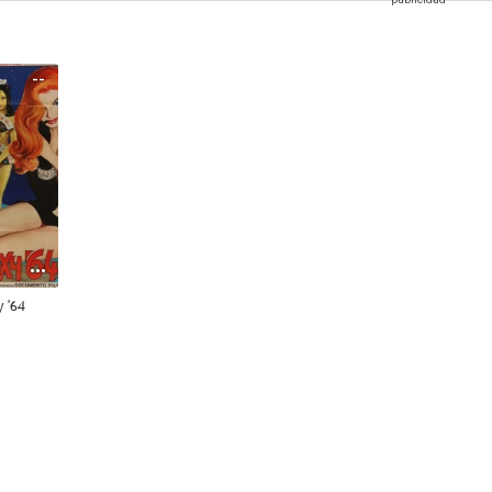
--
 '64