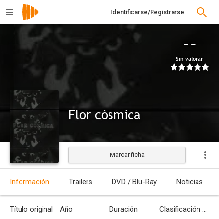
Identificarse/Registrarse
--
Sin valorar
Flor cósmica
Marcar ficha
Estrenada
Información
Trailers
DVD / Blu-Ray
Noticias
Título original
Año
Duración
Clasificación por edades