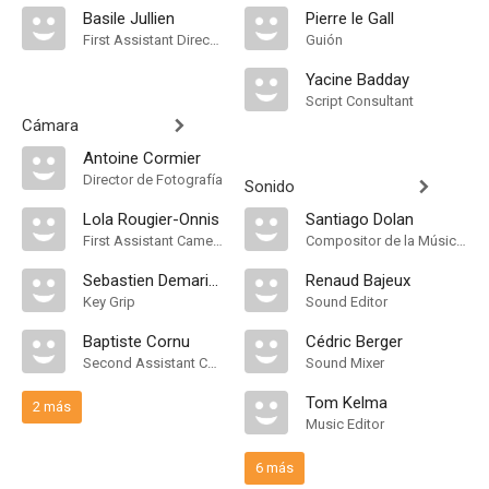
Basile Jullien
Pierre le Gall
First Assistant Director
Guión
Yacine Badday
Script Consultant
Cámara
Antoine Cormier
Director de Fotografía
Sonido
Lola Rougier-Onnis
Santiago Dolan
First Assistant Camera
Compositor de la Música Original
Sebastien Demarigny
Renaud Bajeux
Key Grip
Sound Editor
Baptiste Cornu
Cédric Berger
Second Assistant Camera
Sound Mixer
Tom Kelma
2 más
Music Editor
6 más