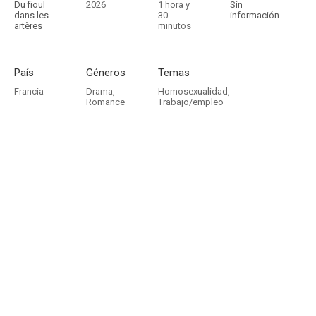
Du fioul
2026
1 hora y
Sin
dans les
30
información
artères
minutos
País
Géneros
Temas
Francia
Drama
,
Homosexualidad
,
Romance
Trabajo/empleo