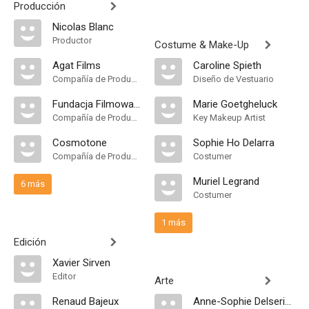
Producción
Nicolas Blanc
Productor
Costume & Make-Up
Agat Films
Caroline Spieth
Compañía de Produccion
Diseño de Vestuario
Fundacja Filmowa Lumisenta
Marie Goetgheluck
Compañía de Produccion
Key Makeup Artist
Cosmotone
Sophie Ho Delarra
Compañía de Produccion
Costumer
Muriel Legrand
6 más
Costumer
1 más
Edición
Xavier Sirven
Editor
Arte
Renaud Bajeux
Anne-Sophie Delseries