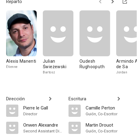
Reparto
Alexis Manenti
Julian
Oudesh
Armindo A
Świeżewski
Rughooputh
de Sa
Étienne
Bartosz
Jordan
Dirección
Escritura
Pierre le Gall
Camille Perton
Director
Guión, Co-Escritor
Onwen Alexandre
Martin Drouot
Second Assistant Director
Guión, Co-Escritor