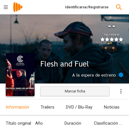
Identificarse/Registrarse
--
Sin valorar
Flesh and Fuel
A la espera de estreno
Marcar ficha
Información
Trailers
DVD / Blu-Ray
Noticias
Título original
Año
Duración
Clasificación por edades