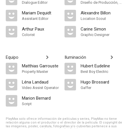
Dialogue Editor
Diseño de Producción, Set Designer
Mariam Dequidt
Alexandre Billon
Assistant Editor
Location Scout
Arthur Paux
Carine Simon
Colorist
Graphic Designer
Equipo
Iluminación
Matthias Garrouste
Hubert Eudeline
Property Master
Best Boy Electric
Léna Landaud
Hugo Brossard
Video Assist Operator
Gaffer
Marion Bernard
Script
PlayMax solo ofrece información de películas y series, PlayMax no tiene
relación alguna con el productor o el director de la película. El copyright de
las imágenes, póster, carátula, fotografías y/o cubiertas pertenece a sus