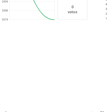
2434
4
0
3
3004
votos
2
1
3574