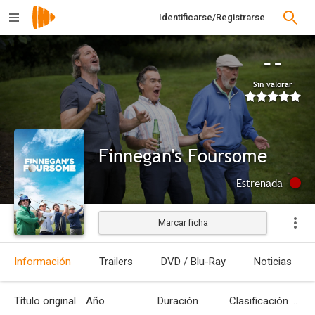
Identificarse/Registrarse
--
Sin valorar
Finnegan's Foursome
Estrenada
Marcar ficha
Información
Trailers
DVD / Blu-Ray
Noticias
Título original
Año
Duración
Clasificación por edades