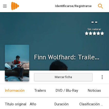
Identificarse/Registrarse
--
Sin valorar
Finn Wolfhard: Trailers After Dark
Marcar ficha
Información
Trailers
DVD / Blu-Ray
Noticias
Título original
Año
Duración
Clasificación por edades