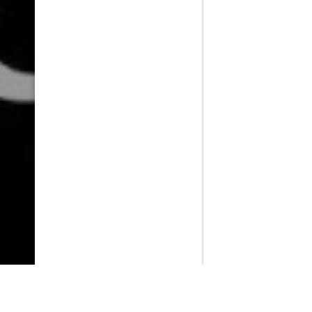
PlayMax
2026
Series populares