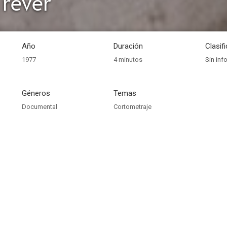
 rêver
Año
Duración
Clasif
1977
4 minutos
Sin inf
Géneros
Temas
Documental
Cortometraje