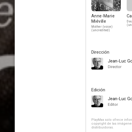
Anne-Marie
Ca
Miéville
Dau
(un
Mother (voice)
(uncredited)
Dirección
Jean-Luc G
Director
Edición
Jean-Luc G
Editor
PlayMax solo ofrece inform
copyright de las imágenes
distribuidoras.