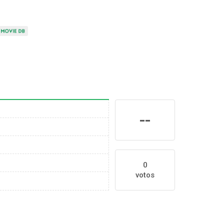
--
0
votos