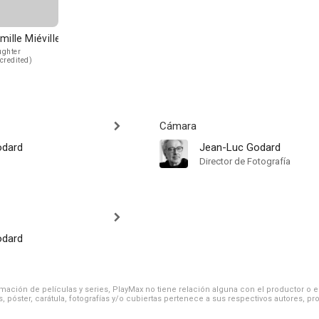
mille Miéville
ghter
credited)
Cámara
odard
Jean-Luc Godard
Director de Fotografía
odard
ación de películas y series, PlayMax no tiene relación alguna con el productor o el d
, póster, carátula, fotografías y/o cubiertas pertenece a sus respectivos autores, pr