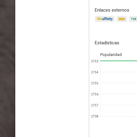
Enlaces externos
Estadísticas
Popularidad
2753
2754
2755
2756
2757
2758