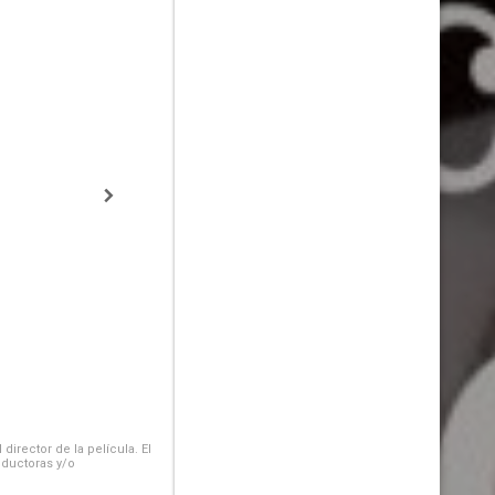
irector de la película. El
oductoras y/o