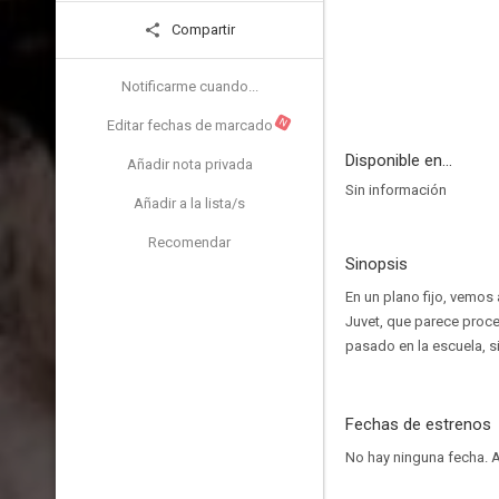
Compartir
Notificarme cuando...
N
Editar fechas de marcado
Disponible en...
Añadir nota privada
Sin información
Añadir a la lista/s
Recomendar
Sinopsis
En un plano fijo, vemos
Juvet, que parece proce
pasado en la escuela, si
Fechas de estrenos
No hay ninguna fecha.
A