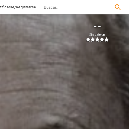
tificarse/Registrarse
--
Sin valorar