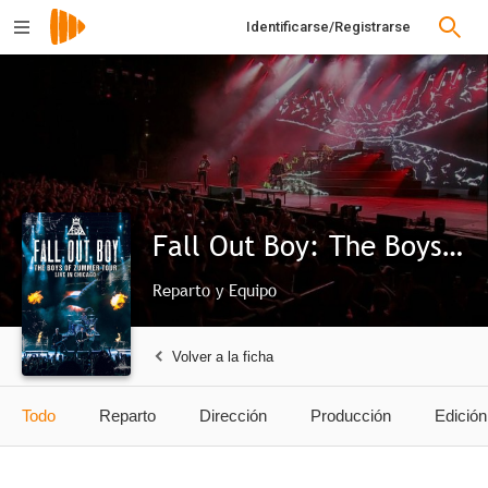
Identificarse/Registrarse
Fall Out Boy: The Boys of Zummer Tour Live in Chicago
Reparto y Equipo
Volver a la ficha
Todo
Reparto
Dirección
Producción
Edición