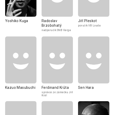
Yoshiko Kuga
Radoslav
Jiří Pleskot
Brzobohatý
poručík VB Louda
nadporučík SNB Varga
Kazuo Masubuchi
Ferdinand Krůta
Sen Hara
správce ze zámečku Jiří
Král