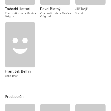
Tadashi Hattori
Pavel Blatný
Jiří Kejř
Compositor de la Música
Compositor de la Música
Sound
Original
Original
František Belfín
Conductor
Producción