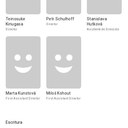
Teinosuke
Petr Schulhoff
Stanislava
Kinugasa
Hutková
Director
Director
Asistente de Dirección
Marta Kunstová
Miloš Kohout
First Assistant Director
First Assistant Director
Escritura