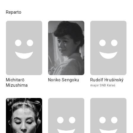
Reparto
Michitarō
Noriko Sengoku
Rudolf Hrušínský
Mizushima
major SNB Kalaš