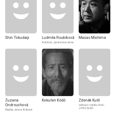
Shin Tokudaiji
Ludmila Roubíková
Masao Mishima
Králová, správcova žena
Zuzana
Kokuten Kōdō
Zdeněk Kutil
Ondrouchová
vedoucí statku Král,
Jiřího bratr
Radka, dcera Králové