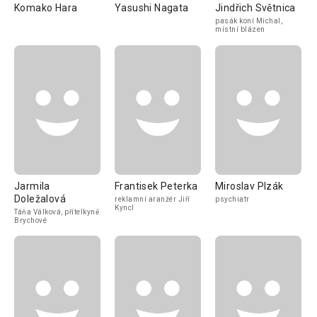
Komako Hara
Yasushi Nagata
Jindřich Světnica
pasák koní Michal,
místní blázen
Jarmila
Frantisek Peterka
Miroslav Plzák
Doležalová
reklamní aranžér Jiří
psychiatr
Kyncl
Táňa Válková, přítelkyně
Brychové