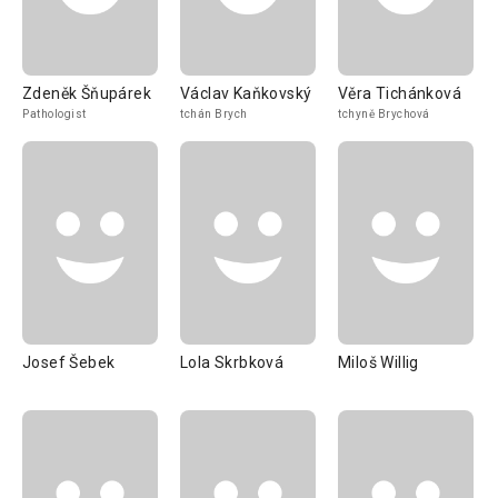
Zdeněk Šňupárek
Václav Kaňkovský
Věra Tichánková
Pathologist
tchán Brych
tchyně Brychová
Josef Šebek
Lola Skrbková
Miloš Willig