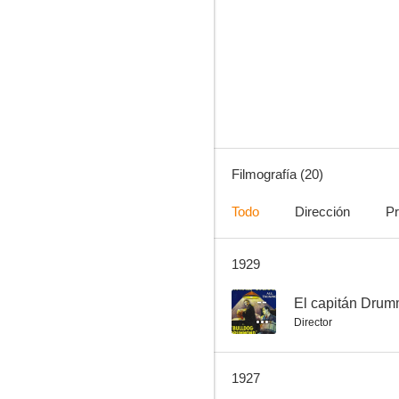
Anything Once!
--
Filmografía (20)
Todo
Dirección
Pr
1929
What's the World Coming To?
--
--
El capitán Dru
Director
1927