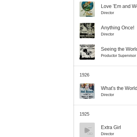
--
Love 'Em and W
Director
Aprendiz de todo, maestro de nada
--
Anything Once!
Director
--
--
Seeing the Worl
Productor Supervisor
1926
--
What's the Worl
Director
The Extra Girl
--
1925
--
Extra Girl
Director