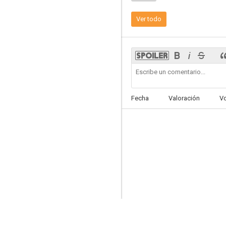
Ver todo
Down on the Farm
--
Fecha
Valoración
V
Gussle's Day of Rest