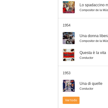
--
Lo spadaccino m
Compositor de la Mús
Duello senza onore
1954
--
--
Una donna liber
Compositor de la Mús
--
Questa è la vita
Conductor
1953
Marechiaro
--
Una di quelle
--
Conductor
Ver todo