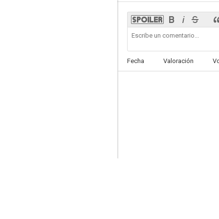
Sperduti nel buio
Fecha
Valoración
V
--
Te amaré siempre
--