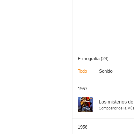
Una donna libera
--
Filmografía (24)
Todo
Sonido
1957
El prisionero del rey
--
--
Los misterios de
Compositor de la Mús
1956