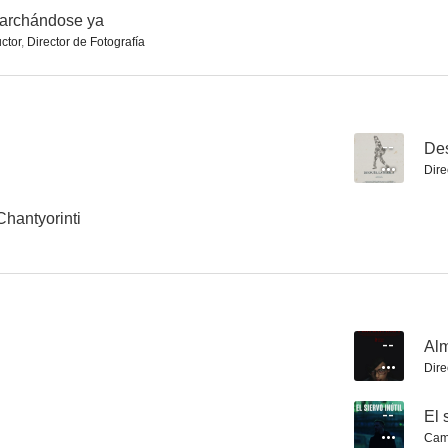
marchándose ya
ctor
,
Director de Fotografía
La prima sueca
El silencio es un cuerpo que cae
Una noche s
--
Des
Dire
hantyorinti
--
Al
Dire
--
El 
Cam