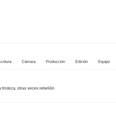
Las muertes de Chantyorinti
Las ausencias
Almamu
--
--
critura
Cámara
Producción
Edición
Equipo
La terminal
Los misterios del mundo
Mi última a
--
--
 tristeza, otras veces rebelión