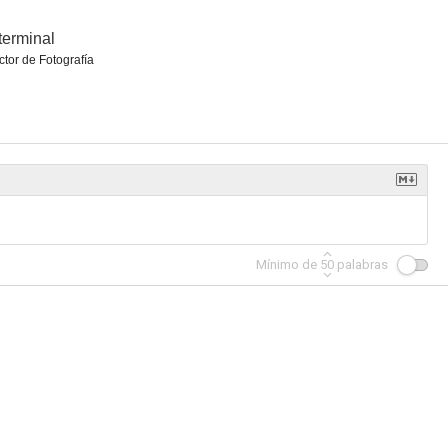
terminal
ctor de Fotografía
Mínimo de
50
palabras