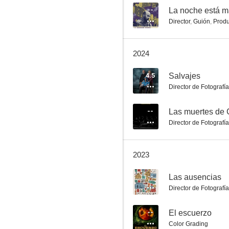
--
La noche está 
Director
,
Guión
,
Produ
Julia y el zorro
2024
--
4.5
Salvajes
Director de Fotografía
--
Las muertes de C
Director de Fotografía
2023
Yatasto
--
Las ausencias
Director de Fotografía
--
El escuerzo
Color Grading