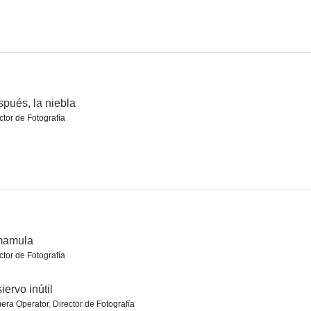
in luna
Atlántida
El grillo
pués, la niebla
ctor de Fotografía
mamula
ctor de Fotografía
siervo inútil
era Operator
,
Director de Fotografía