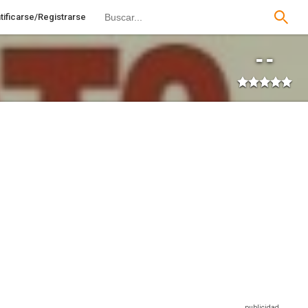
tificarse/Registrarse
--