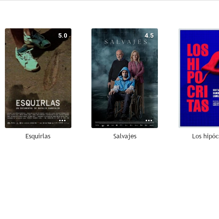
5.0
4.5
Esquirlas
Salvajes
Los hipóc
--
--