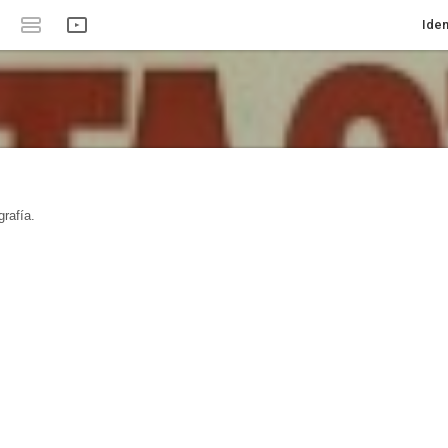
Iden
rafía.