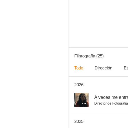
Después, la niebla
--
Filmografía (25)
Todo
Dirección
Es
2026
Las cosas indefinidas
--
--
A veces me entra
Director de Fotografía
2025