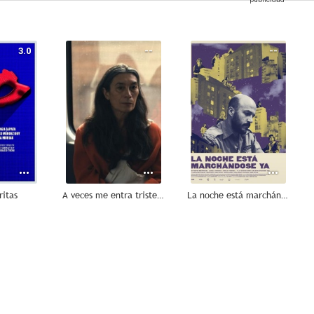
3.0
--
--
ritas
A veces me entra tristeza, otras veces rebelión
La noche está marchándose ya
--
--
--