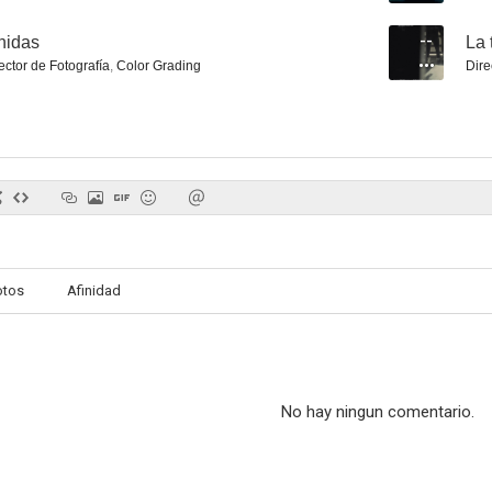
nidas
--
La 
ector de Fotografía
,
Color Grading
Dire
otos
Afinidad
No hay ningun comentario.