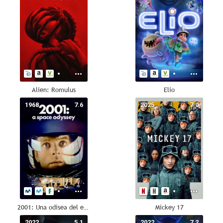
Alien: Romulus
Elio
1968
7.6
2025
7.0
2001: Una odisea del espacio
Mickey 17
2022
5.1
2022
7.2