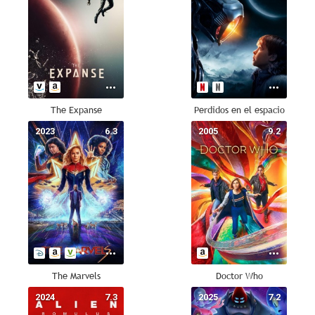
The Expanse
Perdidos en el espacio
2023
6.3
2005
9.2
The Marvels
Doctor Who
2024
7.3
2025
7.2