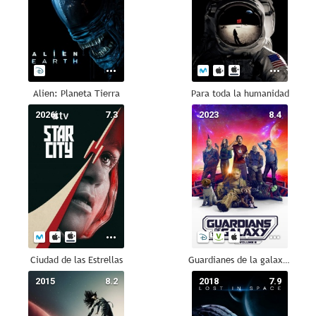
Alien: Planeta Tierra
Para toda la humanidad
2026
7.3
2023
8.4
Ciudad de las Estrellas
Guardianes de la galaxia Vol. 3
2015
8.2
2018
7.9