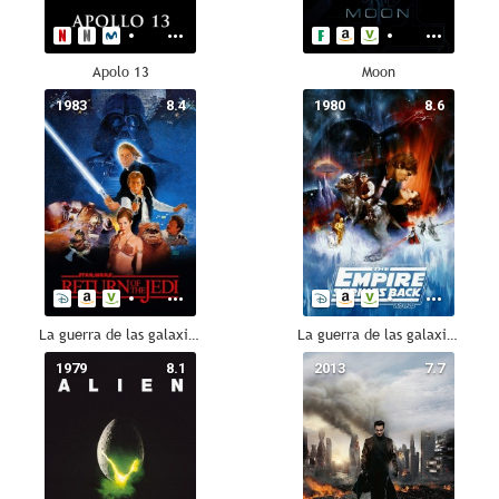
Apolo 13
Moon
1983
8.4
1980
8.6
La guerra de las galaxias. Episodio VI: El retorno del Jedi
La guerra de las galaxias. Episodio V: El imperio contraataca
1979
8.1
2013
7.7