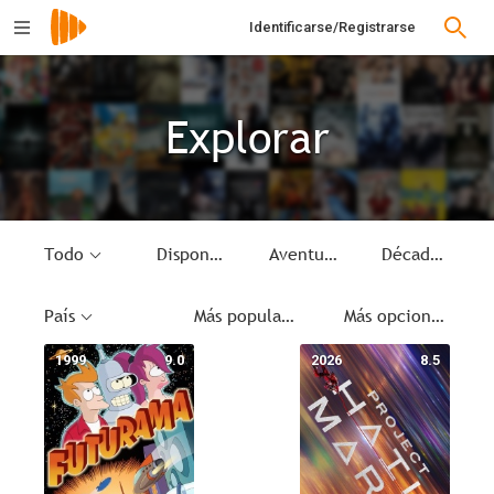
Identificarse/Registrarse
Explorar
Todo
Disponible
Aventura espacial
Década
País
Más populares
Más opciones
1999
9.0
2026
8.5