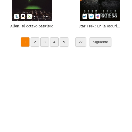
Alien, el octavo pasajero
Star Trek: En la oscuridad
...
1
2
3
4
5
27
Siguiente