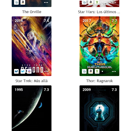
The Orville
Star Wars: Los últimos Jedi
2016
7.4
2017
7.7
Star Trek: Más allá
Thor: Ragnarok
1995
7.3
2009
7.3