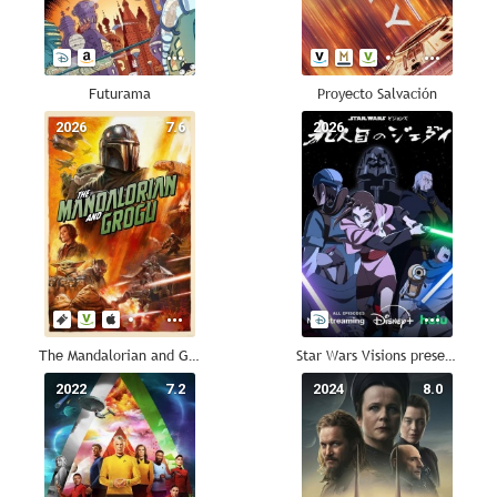
Futurama
Proyecto Salvación
2026
7.6
2026
--
The Mandalorian and Grogu
Star Wars Visions presenta: La jedi número 9
2022
7.2
2024
8.0