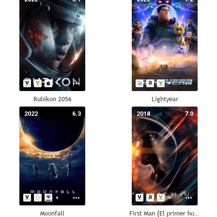
Rubikon 2056
Lightyear
2022
6.3
2018
7.0
Moonfall
First Man (El primer hombre)