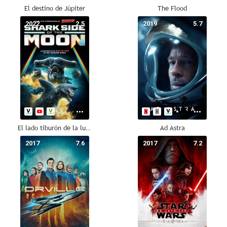
El destino de Júpiter
The Flood
2022
2.5
2019
5.7
El lado tiburón de la luna
Ad Astra
2017
7.6
2017
7.2