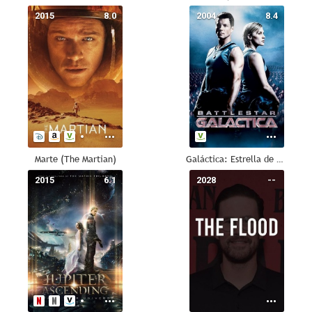
2015
8.0
2004
8.4
Marte (The Martian)
Galáctica: Estrella de Combate
2015
6.1
2028
--