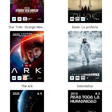
Star Trek: Strange New Worlds
Dune: La profecía
2023
6.4
2014
8.8
The Ark
Interstellar
2025
6.9
2019
8.3