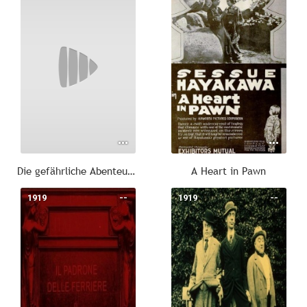
Die gefährliche Abenteuerin
A Heart in Pawn
1919
--
1919
--