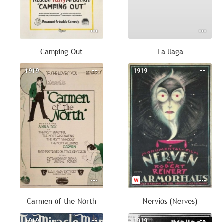
Camping Out
La llaga
1919
--
1919
--
Carmen of the North
Nervios (Nerves)
1919
--
1919
--