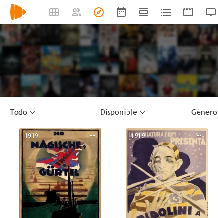
Todo
Disponible
Género
1919
--
1919
--