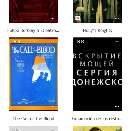
Felipe Derblay o El patrón de la herrería
Nelly’s Knights
1919
--
1919
--
The Call of the Blood
Exhumación de los restos de Sergio de Radonezh
1919
--
1919
--