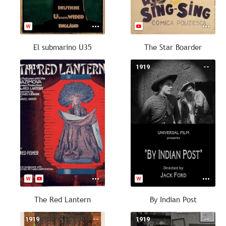
El submarino U35
The Star Boarder
1919
--
1919
--
The Red Lantern
By Indian Post
1919
--
1919
--