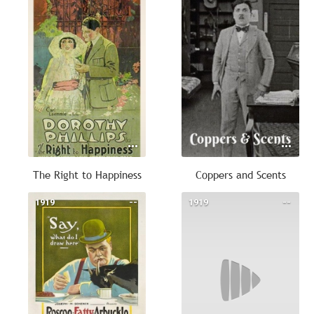
The Right to Happiness
Coppers and Scents
1919
--
1919
--