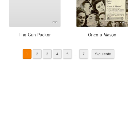
The Gun Packer
Once a Mason
...
1
2
3
4
5
7
Siguiente