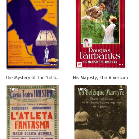
The Mystery of the Yellow Room
His Majesty, the American
1919
--
1919
--