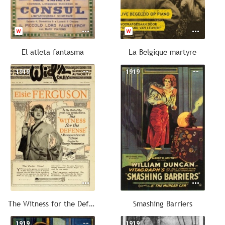
El atleta fantasma
La Belgique martyre
1919
--
1919
--
The Witness for the Defense
Smashing Barriers
1919
--
1919
--