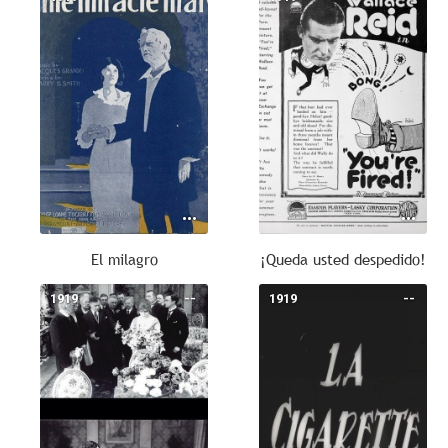
El milagro
¡Queda usted despedido!
1919
--
1919
--