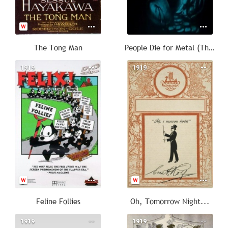
The Tong Man
People Die for Metal (The Bartered Soul)
1919
--
1919
--
Feline Follies
Oh, Tomorrow Night...
1919
--
1919
--