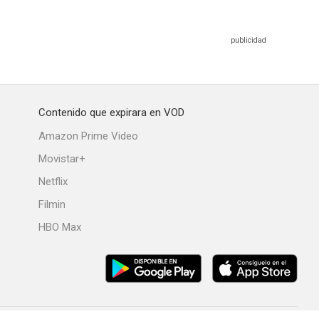
Contenido que expirara en VOD
Amazon Prime Video
Movistar+
Netflix
Filmin
HBO Max