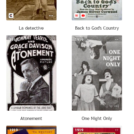
La detective
Back to God's Country
1919
--
1919
--
Atonement
One Night Only
1919
--
1919
--