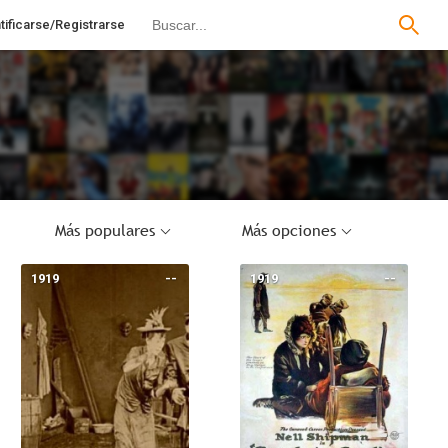
tificarse/Registrarse
Más populares
Más opciones
1919
--
1919
--