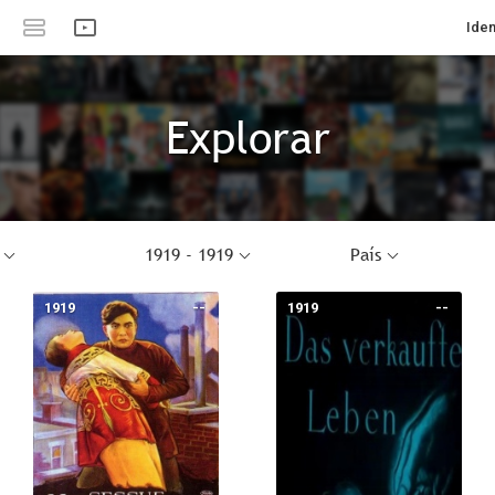
Iden
Explorar
1919 - 1919
País
1919
--
1919
--