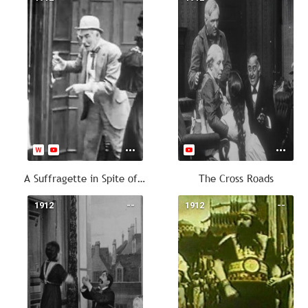
A Suffragette in Spite of Himself
The Cross Roads
1912
--
1912
--