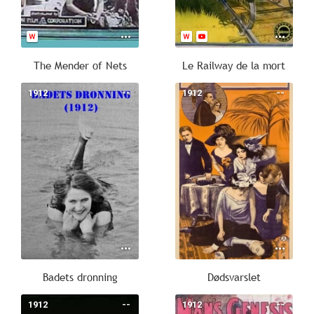
The Mender of Nets
Le Railway de la mort
1912
--
1912
--
Badets dronning
Dødsvarslet
1912
--
1912
--