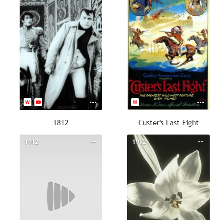
1812
Custer's Last Fight
1912
--
1912
--