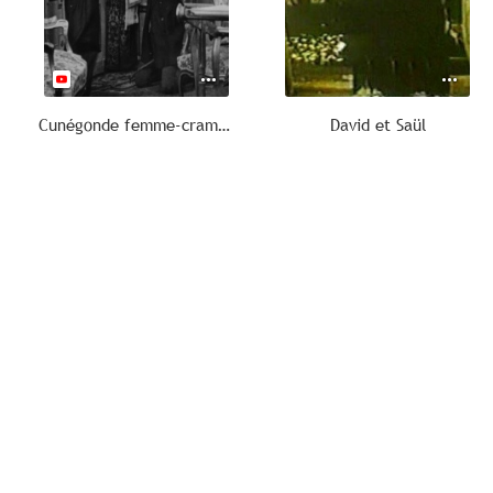
Cunégonde femme-crampon
David et Saül