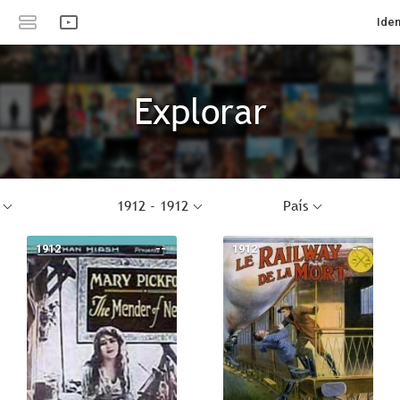
Iden
Explorar
1912 - 1912
País
1912
--
1912
--