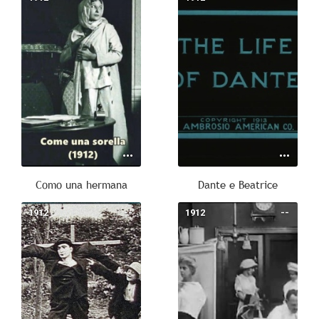
Como una hermana
Dante e Beatrice
1912
--
1912
--