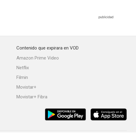
Contenido que expirara en VOD
Amazon Prime Video
Netflix
Filmin
Movistar+
Movistar+ Fibra