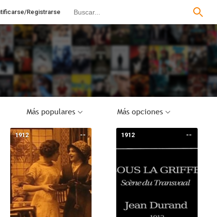
tificarse/Registrarse
Más populares
Más opciones
1912
--
1912
--