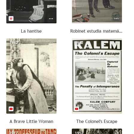
La hantise
Robinet estudia matemática
1912
--
1912
--
A Brave Little Woman
The Colonel's Escape
1912
--
1912
--