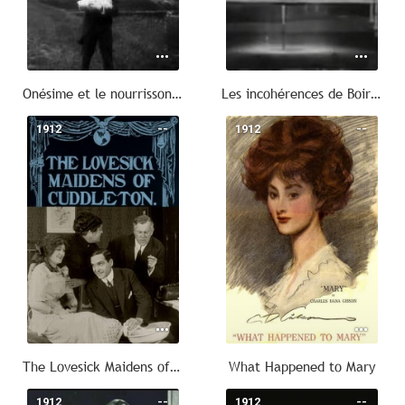
Onésime et le nourrisson de la nourrice indigne
Les incohérences de Boireau
1912
--
1912
--
The Lovesick Maidens of Cuddleton
What Happened to Mary
1912
--
1912
--