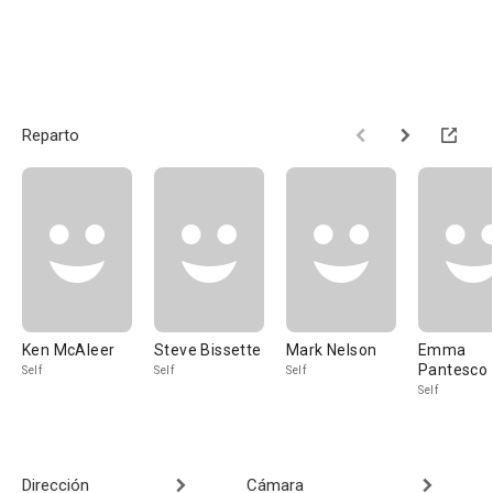
Reparto
Ken McAleer
Steve Bissette
Mark Nelson
Emma
Pantesco
Self
Self
Self
Self
Dirección
Cámara