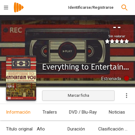
Identificarse/Registrarse
--
Sin valorar
Everything to Entertain You: The Story of Video Headquarters
Estrenada
Marcar ficha
Información
Trailers
DVD / Blu-Ray
Noticias
Título original
Año
Duración
Clasificación por edades