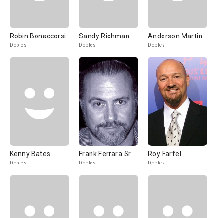
Robin Bonaccorsi
Sandy Richman
Anderson Martin
Dobles
Dobles
Dobles
Kenny Bates
Frank Ferrara Sr.
Roy Farfel
Dobles
Dobles
Dobles