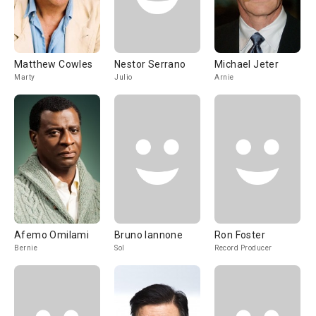
Matthew Cowles
Nestor Serrano
Michael Jeter
Marty
Julio
Arnie
Afemo Omilami
Bruno Iannone
Ron Foster
Bernie
Sol
Record Producer