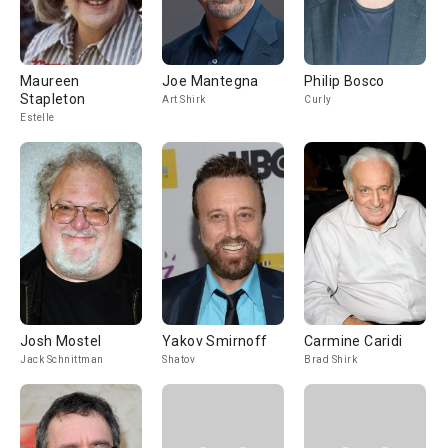
Maureen
Joe Mantegna
Philip Bosco
Stapleton
Art Shirk
Curly
Estelle
Josh Mostel
Yakov Smirnoff
Carmine Caridi
Jack Schnittman
Shatov
Brad Shirk