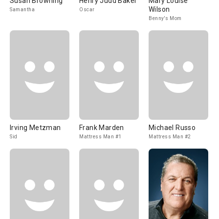
Susan Browning
Henry Judd Baker
Mary Louise
Wilson
Samantha
Oscar
Benny's Mom
Irving Metzman
Frank Marden
Michael Russo
Sid
Mattress Man #1
Mattress Man #2