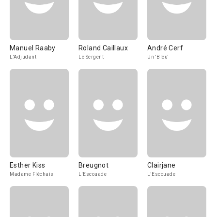
Manuel Raaby
Roland Caillaux
André Cerf
L'Adjudant
Le Sergent
Un 'Bleu'
Esther Kiss
Breugnot
Clairjane
Madame Fléchais
L'Escouade
L'Escouade