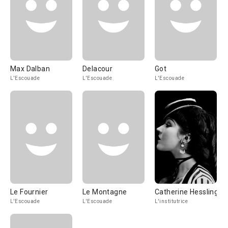
Max Dalban
Delacour
Got
L'Escouade
L'Escouade
L'Escouade
Le Fournier
Le Montagne
Catherine Hessling
L'Escouade
L'Escouade
L'institutrice