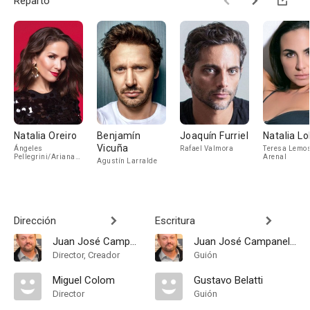
Reparto
Natalia Oreiro
Benjamín
Joaquín Furriel
Natalia L
Vicuña
Ángeles
Rafael Valmora
Teresa Lemo
Pellegrini/Ariana
Arenal
Agustín Larralde
Mendoza
Dirección
Escritura
Juan José Campanella
Juan José Campanella
Director, Creador
Guión
Miguel Colom
Gustavo Belatti
Director
Guión