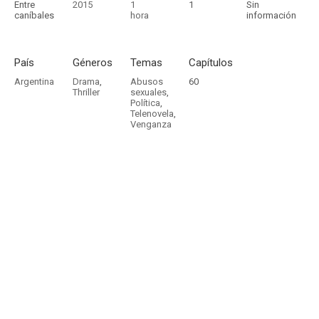
Entre
2015
1
1
Sin
caníbales
hora
información
País
Géneros
Temas
Capítulos
Argentina
Drama
,
Abusos
60
Thriller
sexuales
,
Política
,
Telenovela
,
Venganza