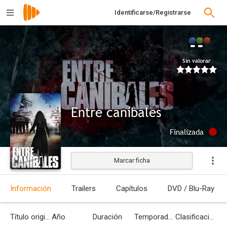
Identificarse/Registrarse
--
Sin valorar
Entre caníbales
Finalizada
Marcar ficha
Información
Trailers
Capítulos
DVD / Blu-Ray
Título original
Año
Duración
Temporadas
Clasificación por edades