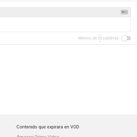
Mínimo de
50
palabras
Contenido que expirara en VOD