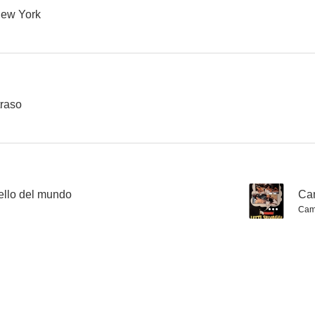
New York
Execution
Qué dulce es morir así
Who Killed T
--
--
traso
ello del mundo
--
Cam
Cam
Los mongoles
Los gigantes de la Tessaglia