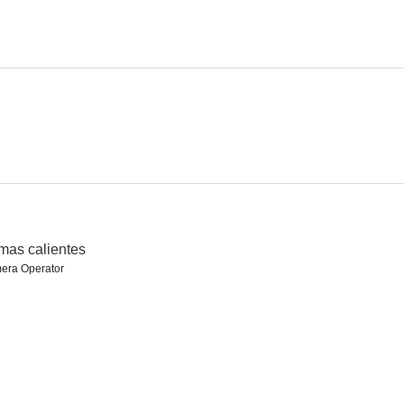
eddy Bear
Hércules contra los hijos del Sol
Atraco en Milán
--
--
as calientes
era Operator
El último submarino: la gran esperanza
Gelosia