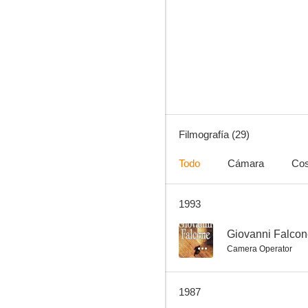
Un tassinaro a New York
--
Filmografía (29)
Todo
Cámara
Co
1993
Una esposa liberada
--
--
Giovanni Falco
Camera Operator
1987