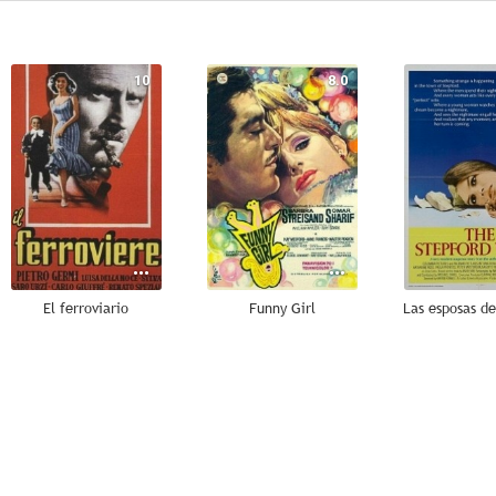
10
8.0
El ferroviario
Funny Girl
Las esposas de
--
--