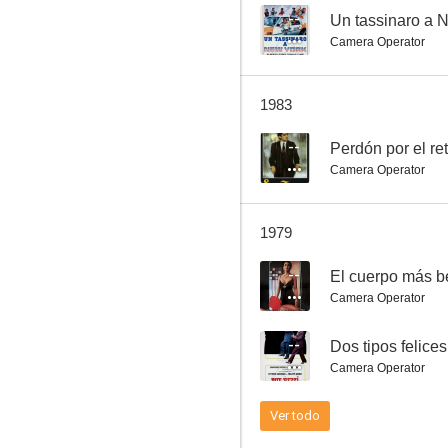
--
Un tassinaro a 
Camera Operator
Linchamiento
1983
--
--
Perdón por el re
Camera Operator
1979
--
El cuerpo más b
Camera Operator
Pastasciutta nel deserto
--
Dos tipos felices
Camera Operator
Ver todo