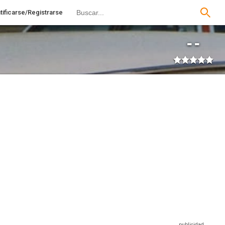
tificarse/Registrarse
--