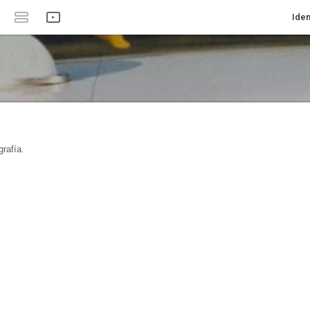
Iden
rafía.