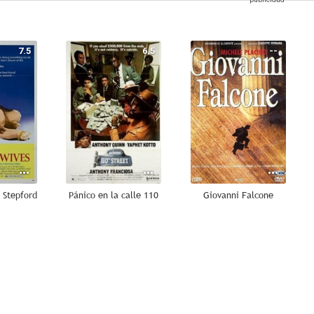
7.5
6.5
--
 Stepford
Pánico en la calle 110
Giovanni Falcone
--
--
--