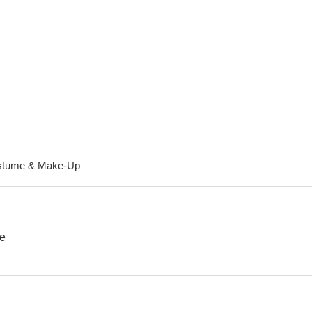
Perdón por el retraso
El cuerpo más bello del mundo
Camas cal
--
--
stume & Make-Up
La secretaria privada de mi padre
El regodeo
Sin conci
--
--
ne