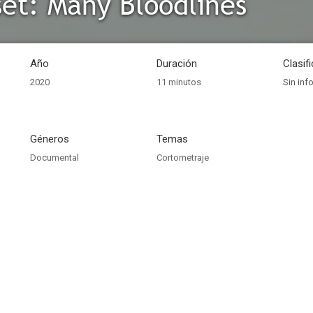
êt: Many Bloodlines
Año
Duración
Clasif
2020
11 minutos
Sin inf
Géneros
Temas
Documental
Cortometraje