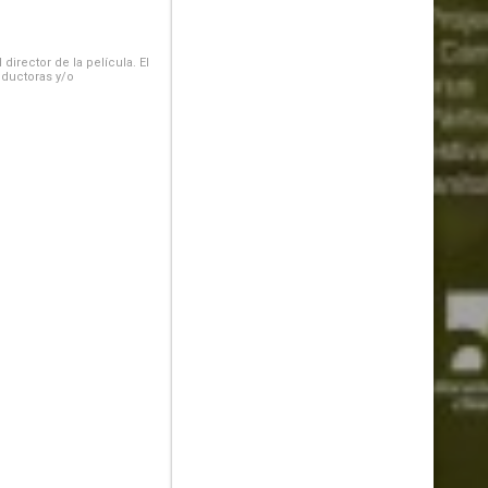
irector de la película. El
oductoras y/o