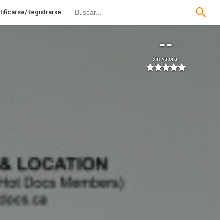
tificarse/Registrarse
--
Sin valorar