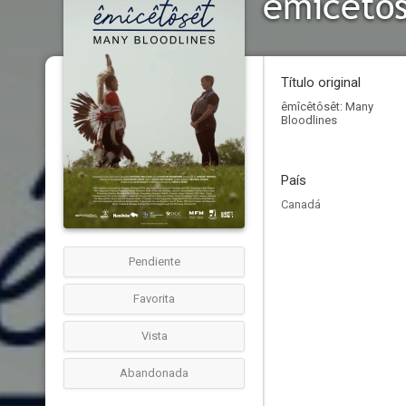
êmîcêtôs
Título original
êmîcêtôsêt: Many
Bloodlines
País
Canadá
Pendiente
Favorita
Vista
Abandonada