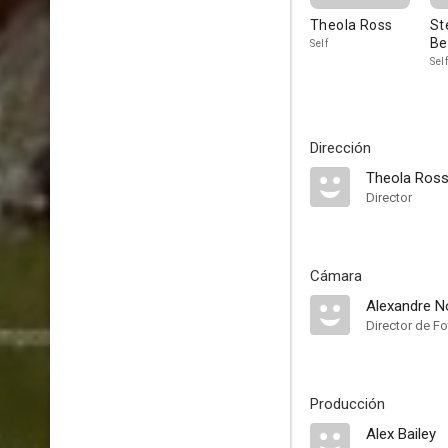
Theola Ross
St
Be
Self
Self
Dirección
Theola Ros
Director
Cámara
Alexandre N
Director de Fo
Producción
Alex Bailey