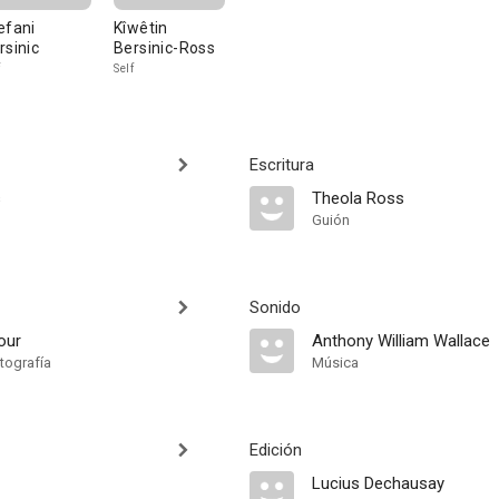
efani
Kîwêtin
rsinic
Bersinic-Ross
Self
Escritura
s
Theola Ross
Guión
Sonido
our
Anthony William Wallace
tografía
Música
Edición
Lucius Dechausay