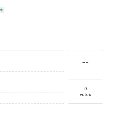
--
0
votos