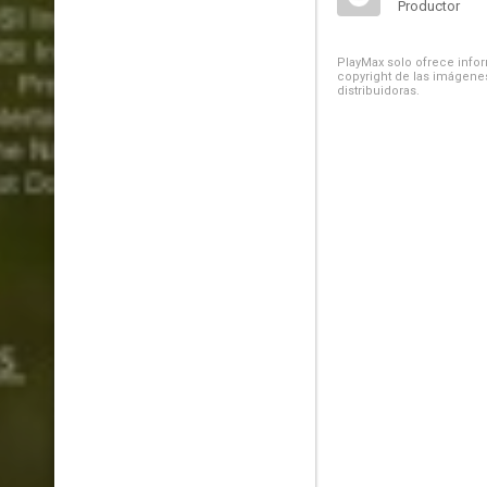
Productor
PlayMax solo ofrece inform
copyright de las imágenes
distribuidoras.