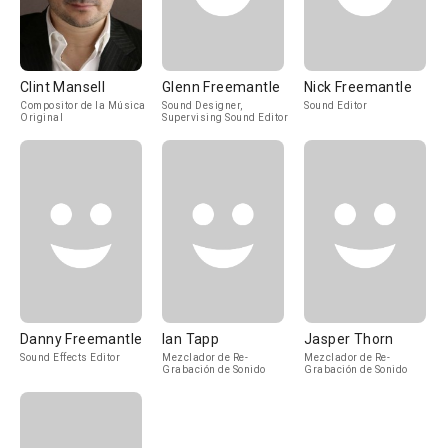
Clint Mansell
Glenn Freemantle
Nick Freemantle
Compositor de la Música
Sound Designer,
Sound Editor
Original
Supervising Sound Editor
Danny Freemantle
Ian Tapp
Jasper Thorn
Sound Effects Editor
Mezclador de Re-
Mezclador de Re-
Grabación de Sonido
Grabación de Sonido