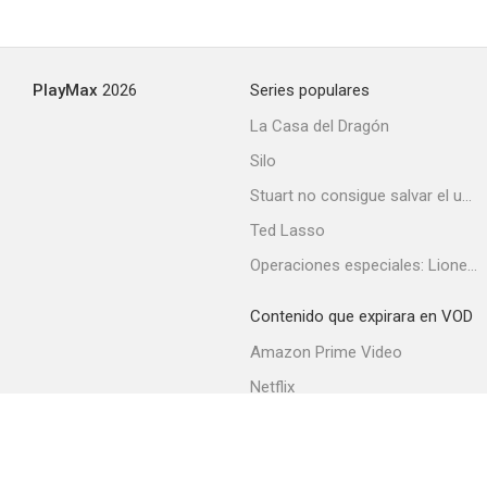
Vengeance of a Snowgirl
PlayMax
2026
Series populares
--
La Casa del Dragón
Silo
Stuart no consigue salvar el universo
Ted Lasso
Operaciones especiales: Lioness
Contenido que expirara en VOD
Dragon Swamp
Amazon Prime Video
--
Netflix
Filmin
Movistar+