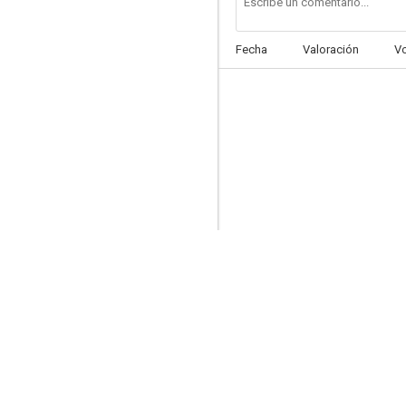
Fecha
Valoración
V
Police Pool of Blood
--
The Spirit of the Sword
--