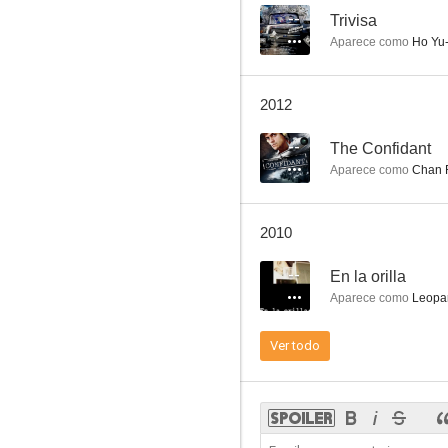
--
Trivisa
Aparece como
Ho Yu-
En la orilla
2012
--
--
The Confidant
Aparece como
Chan 
2010
--
En la orilla
Aparece como
Leopar
Two Most Honorable Knights
Ver todo
--