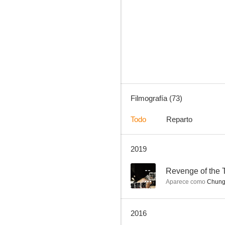
Confession of Pain
--
Filmografía (73)
Todo
Reparto
2019
Revenge of the Three
--
--
Revenge of the 
Aparece como
Chun
2016