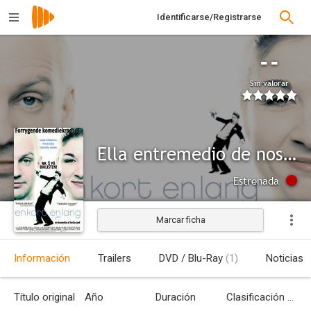
Identificarse/Registrarse
--
Sin valorar
Ella entremedio de nosotros
Estrenada
Marcar ficha
Información
Trailers
DVD / Blu-Ray
(1)
Noticias
Título original
Año
Duración
Clasificación por edades