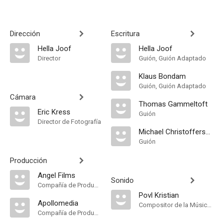
Dirección
Escritura
Hella Joof
Hella Joof
Director
Guión, Guión Adaptado
Klaus Bondam
Guión, Guión Adaptado
Cámara
Thomas Gammeltoft
Eric Kress
Guión
Director de Fotografía
Michael Christoffersen
Guión
Producción
Angel Films
Sonido
Compañía de Produccion
Povl Kristian
Apollomedia
Compositor de la Música Original
Compañía de Produccion