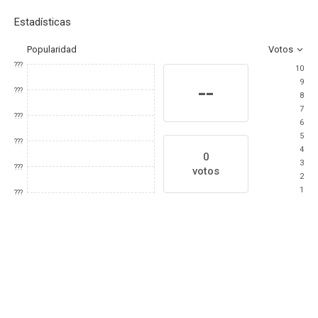
Estadísticas
Popularidad
Votos
???
10
9
--
???
8
7
???
6
5
???
4
0
3
???
votos
2
1
???