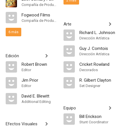
2 más
Compañía de Produccion
Fogwood Films
Compañía de Produccion
Arte
6 más
Richard L. Johnson
Dirección Artística
Guy J. Comtois
Dirección Artística
Edición
Robert Brown
Cricket Rowland
Editor
Decorados
Jim Prior
R. Gilbert Clayton
Editor
Set Designer
David E. Blewitt
Additional Editing
Equipo
Bill Erickson
Stunt Coordinator
Efectos Visuales