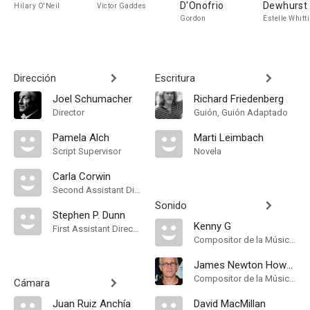
D'Onofrio
Dewhurst
Hilary O'Neil
Victor Gaddes
Gordon
Estelle Whitti
Dirección
Escritura
Joel Schumacher
Richard Friedenberg
Director
Guión, Guión Adaptado
Pamela Alch
Marti Leimbach
Script Supervisor
Novela
Carla Corwin
Second Assistant Director
Sonido
Stephen P. Dunn
Kenny G
First Assistant Director
Compositor de la Música Original
James Newton Howard
Compositor de la Música Original
Cámara
Juan Ruiz Anchía
David MacMillan