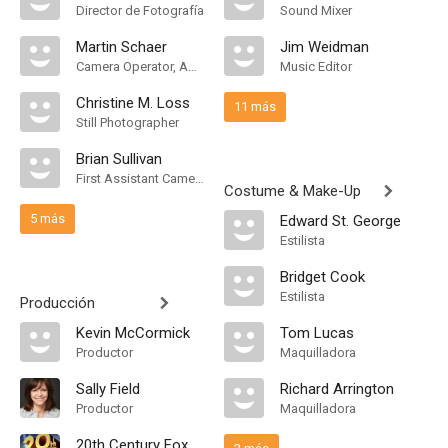
Director de Fotografía
Sound Mixer
Martin Schaer
Jim Weidman
Camera Operator, Additional Photography
Music Editor
Christine M. Loss
11 más
Still Photographer
Brian Sullivan
First Assistant Camera
Costume & Make-Up
5 más
Edward St. George
Estilista
Bridget Cook
Estilista
Producción
Kevin McCormick
Tom Lucas
Productor
Maquilladora
Sally Field
Richard Arrington
Productor
Maquilladora
20th Century Fox