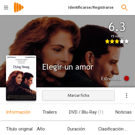
Identificarse/Registrarse
6.3
15 votos
Elegir un amor
Estrenada
Marcar ficha
Información
Trailers
DVD / Blu-Ray
(1)
Noticias
Título original
Año
Duración
Clasificación por edades