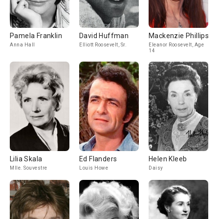
Pamela Franklin
David Huffman
Mackenzie Phillips
Anna Hall
Elliott Roosevelt, Sr.
Eleanor Roosevelt, Age
14
Lilia Skala
Ed Flanders
Helen Kleeb
Mlle. Souvestre
Louis Howe
Daisy