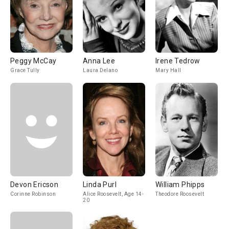
Peggy McCay
Anna Lee
Irene Tedrow
Grace Tully
Laura Delano
Mary Hall
Devon Ericson
Linda Purl
William Phipps
Corinne Robinson
Alice Roosevelt, Age 14-
Theodore Roosevelt
20