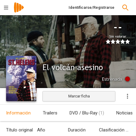
Identificarse/Registrarse
--
Sin valorar
El volcán asesino
Estrenada
Marcar ficha
Información
Trailers
DVD / Blu-Ray
(1)
Noticias
Título original
Año
Duración
Clasificación por edades