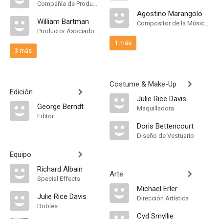
Compañía de Produccion
Agostino Marangolo
William Bartman
Compositor de la Música Original
Productor Asociado, Casting
1 más
3 más
Costume & Make-Up
Edición
Julie Rice Davis
George Berndt
Maquilladora
Editor
Doris Bettencourt
Diseño de Vestuario
Equipo
Richard Albain
Arte
Special Effects
Michael Erler
Julie Rice Davis
Dirección Artística
Dobles
Cyd Smyllie