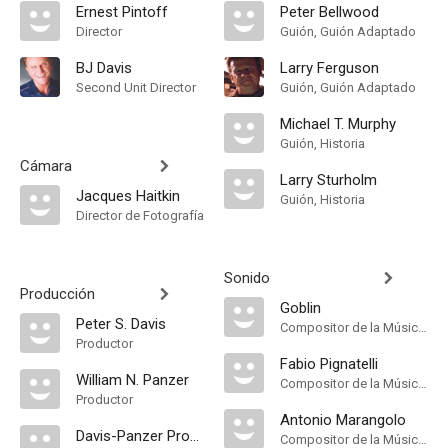
Ernest Pintoff
Peter Bellwood
Director
Guión, Guión Adaptado
BJ Davis
Larry Ferguson
Second Unit Director
Guión, Guión Adaptado
Michael T. Murphy
Guión, Historia
Cámara
Larry Sturholm
Jacques Haitkin
Guión, Historia
Director de Fotografía
Sonido
Producción
Goblin
Peter S. Davis
Compositor de la Música Original
Productor
Fabio Pignatelli
William N. Panzer
Compositor de la Música Original
Productor
Antonio Marangolo
Davis-Panzer Productions
Compositor de la Música Original