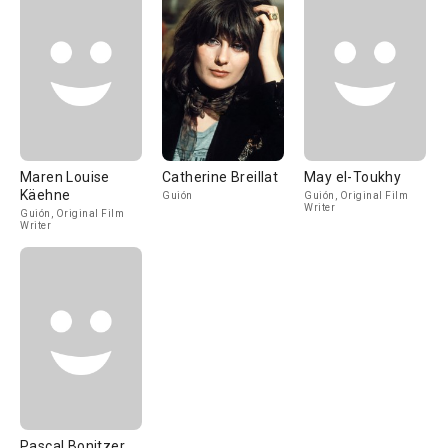
Maren Louise
Catherine Breillat
May el-Toukhy
Käehne
Guión
Guión, Original Film
Writer
Guión, Original Film
Writer
Pascal Bonitzer