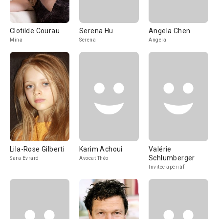
Clotilde Courau
Serena Hu
Angela Chen
Mina
Serena
Angela
Lila-Rose Gilberti
Karim Achoui
Valérie
Schlumberger
Sara Evrard
Avocat Théo
Invitée apéritif