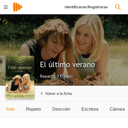
Identificarse/Registrarse
El último verano
Reparto y Equipo
Volver a la ficha
Todo
Reparto
Dirección
Escritura
Cámara