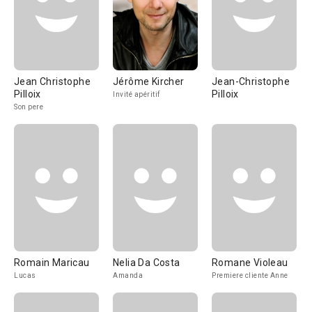
Jean Christophe
Jérôme Kircher
Jean-Christophe
Pilloix
Pilloix
Invité apéritif
Son pere
Romain Maricau
Nelia Da Costa
Romane Violeau
Lucas
Amanda
Premiere cliente Anne