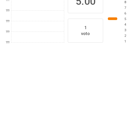
5.00
???
8
7
???
6
5
???
4
1
3
???
voto
2
1
???