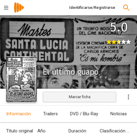
Identificarse/Registrarse
5.0
1 voto
El último guapo
Marcar ficha
Información
Trailers
DVD / Blu-Ray
Noticias
Título original
Año
Duración
Clasificación por edades