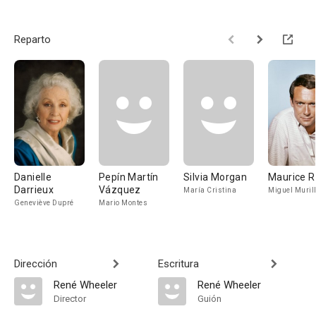
Reparto
Danielle
Pepín Martín
Silvia Morgan
Maurice R
Darrieux
Vázquez
María Cristina
Miguel Muril
Geneviève Dupré
Mario Montes
Dirección
Escritura
René Wheeler
René Wheeler
Director
Guión