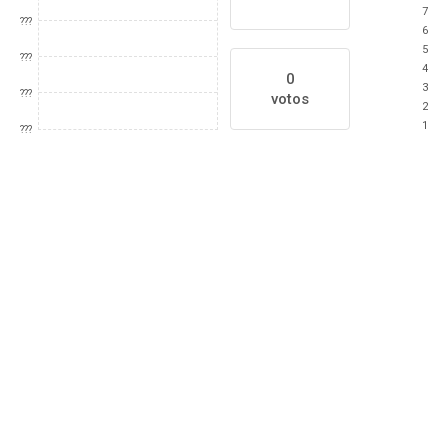
7
???
6
5
???
4
0
3
???
votos
2
1
???