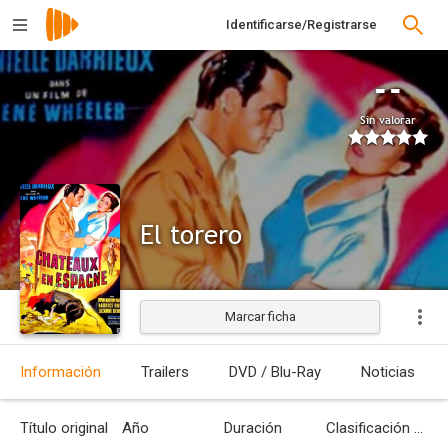
Identificarse/Registrarse
--
Sin valorar
El torero
Marcar ficha
Estrenada
Información
Trailers
DVD / Blu-Ray
Noticias
Título original
Año
Duración
Clasificación por edades