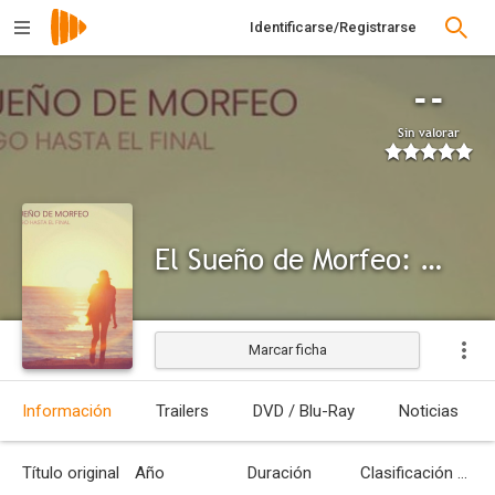
Identificarse/Registrarse
--
Sin valorar
El Sueño de Morfeo: Contigo hasta el final
Marcar ficha
Información
Trailers
DVD / Blu-Ray
Noticias
Título original
Año
Duración
Clasificación por edades