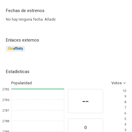
Fechas de estrenos
No hay ninguna fecha.
Añadir
Enlaces externos
Estadísticas
Popularidad
Votos
2785
10
9
--
2786
8
7
2787
6
5
2788
4
0
3
2789