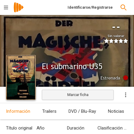
Identificarse/Registrarse
--
Sin valorar
El submarino U35
Estrenada
Marcar ficha
Información
Trailers
DVD / Blu-Ray
Noticias
Título original
Año
Duración
Clasificación por edades