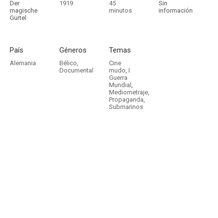
Der
1919
45
Sin
magische
minutos
información
Gürtel
País
Géneros
Temas
Alemania
Bélico
,
Cine
Documental
mudo
,
I
Guerra
Mundial
,
Mediometraje
,
Propaganda
,
Submarinos