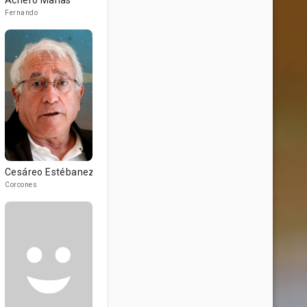
Achero Mañas
Fernando
Cesáreo Estébanez
Corcones