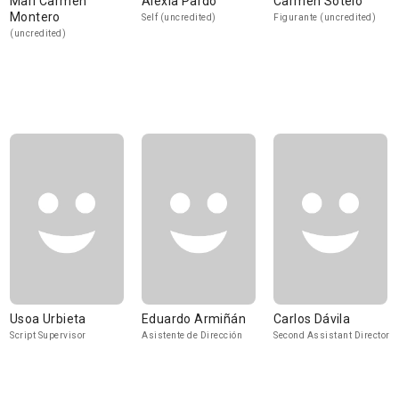
Mari Carmen
Alexia Pardo
Carmen Sotelo
Montero
Self (uncredited)
Figurante (uncredited)
(uncredited)
Usoa Urbieta
Eduardo Armiñán
Carlos Dávila
Script Supervisor
Asistente de Dirección
Second Assistant Director