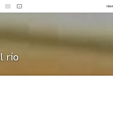
Iden
l río