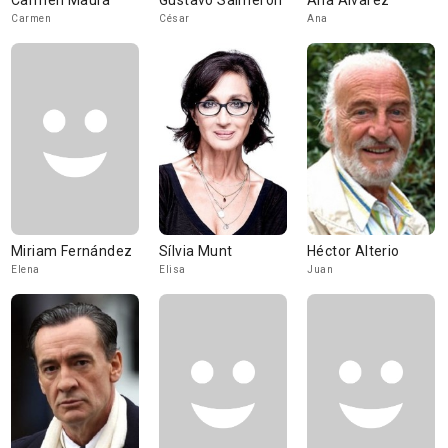
Carmen Maura
Gustavo Salmerón
Ana Álvarez
Carmen
César
Ana
Miriam Fernández
Sílvia Munt
Héctor Alterio
Elena
Elisa
Juan