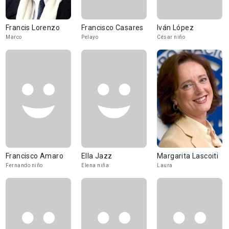
Francis Lorenzo
Francisco Casares
Iván López
Marco
Pelayo
César niño
Francisco Amaro
Ella Jazz
Margarita Lascoiti
Fernando niño
Elena niña
Laura