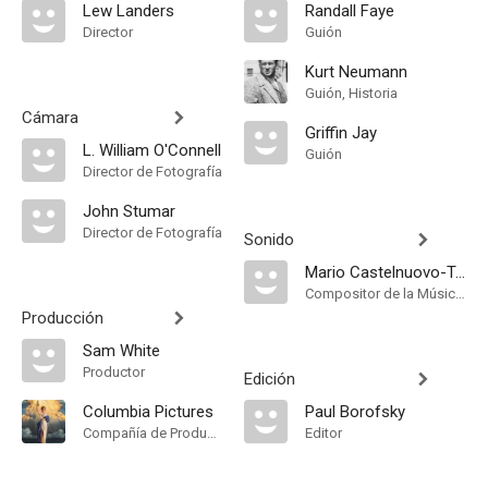
Lew Landers
Randall Faye
Director
Guión
Kurt Neumann
Guión, Historia
Cámara
Griffin Jay
L. William O'Connell
Guión
Director de Fotografía
John Stumar
Director de Fotografía
Sonido
Mario Castelnuovo-Tedesco
Compositor de la Música Original
Producción
Sam White
Productor
Edición
Columbia Pictures
Paul Borofsky
Compañía de Produccion
Editor