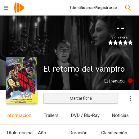
Identificarse/Registrarse
--
Sin valorar
El retorno del vampiro
Estrenada
Marcar ficha
Información
Trailers
DVD / Blu-Ray
Noticias
Título original
Año
Duración
Clasificación por edades