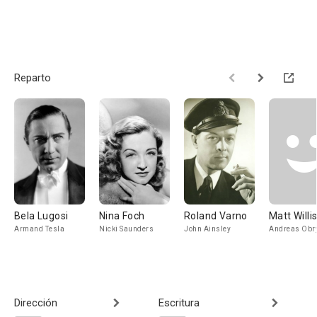
Reparto
Bela Lugosi
Nina Foch
Roland Varno
Matt Willi
Armand Tesla
Nicki Saunders
John Ainsley
Andreas Obr
Dirección
Escritura