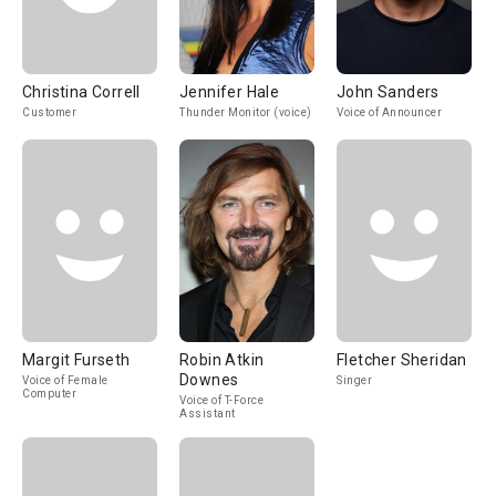
Christina Correll
Jennifer Hale
John Sanders
Customer
Thunder Monitor (voice)
Voice of Announcer
Margit Furseth
Robin Atkin
Fletcher Sheridan
Downes
Voice of Female
Singer
Computer
Voice of T-Force
Assistant