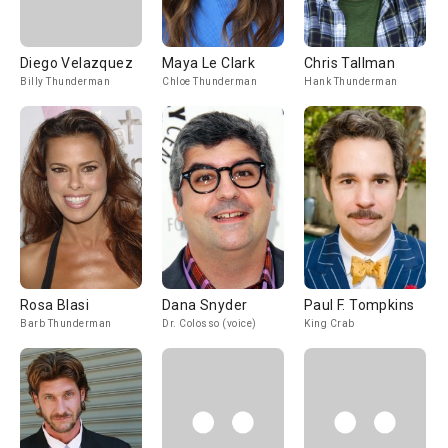
Diego Velazquez
Maya Le Clark
Chris Tallman
Billy Thunderman
Chloe Thunderman
Hank Thunderman
Rosa Blasi
Dana Snyder
Paul F. Tompkins
Barb Thunderman
Dr. Colosso (voice)
King Crab