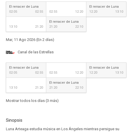
El renacer de Luna
El renacer de Luna
02:05
02:55
02:55
12:20
12:20
13:10
El renacer de Luna
13:10
21:20
21:20
22:10
Mar, 11 Ago 2026 (En 2 días)
Canal de las Estrellas
El renacer de Luna
El renacer de Luna
02:05
02:55
02:55
12:20
12:20
13:10
El renacer de Luna
13:10
21:20
21:20
22:10
Mostrar todos los días (3 más)
Sinopsis
Luna Arteaga estudia música en Los Ángeles mientras persigue su