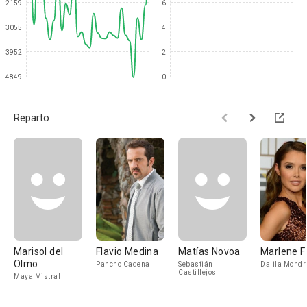
2159
6
3055
4
3952
2
4849
0
Reparto
Marisol del
Flavio Medina
Matías Novoa
Marlene F
Olmo
Pancho Cadena
Sebastián
Dalila Mond
Castillejos
Maya Mistral