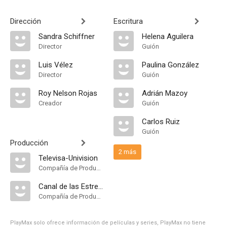
Dirección
Escritura
Sandra Schiffner
Helena Aguilera
Director
Guión
Luis Vélez
Paulina González
Director
Guión
Roy Nelson Rojas
Adrián Mazoy
Creador
Guión
Carlos Ruiz
Guión
Producción
2 más
Televisa-Univision
Compañía de Produccion
Canal de las Estrellas
Compañía de Produccion
PlayMax solo ofrece información de películas y series, PlayMax no tiene