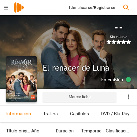
Identificarse/Registrarse
--
Sin valorar
El renacer de Luna
En emisión
Marcar ficha
Información
Trailers
Capítulos
DVD / Blu-Ray
Título original
Año
Duración
Temporadas
Clasificación por edades