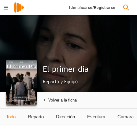
Identificarse/Registrarse
El primer día
Reparto y Equipo
Volver a la ficha
Todo
Reparto
Dirección
Escritura
Cámara