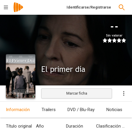
Identificarse/Registrarse
--
Sin valorar
El primer día
Marcar ficha
Estrenada
Información
Trailers
DVD / Blu-Ray
Noticias
Título original
Año
Duración
Clasificación por edades