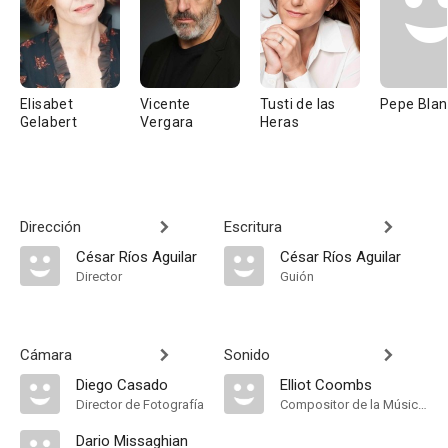
Elisabet
Vicente
Tusti de las
Pepe Bla
Gelabert
Vergara
Heras
Dirección
Escritura
César Ríos Aguilar
César Ríos Aguilar
Director
Guión
Cámara
Sonido
Diego Casado
Elliot Coombs
Director de Fotografía
Compositor de la Música Original, Música
Dario Missaghian