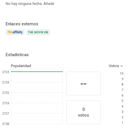
No hay ninguna fecha.
Añadir
Enlaces externos
Estadísticas
Popularidad
Votos
2723
10
9
--
2724
8
7
2725
6
5
2726
4
0
3
2727
votos
2
1
2728