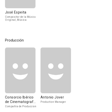
José Espeita
Compositor de la Música
Original, Música
Producción
Consorcio Ibérico
Antonio Jover
de Cinematografía
Production Manager
S.A
Compañía de Produccion