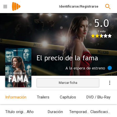
Identificarse/Registrarse
5.0
1 voto
El precio de la fama
A la espera de estreno
Marcar ficha
Información
Trailers
Capítulos
DVD / Blu-Ray
Título original
Año
Duración
Temporadas
Clasificación por edades