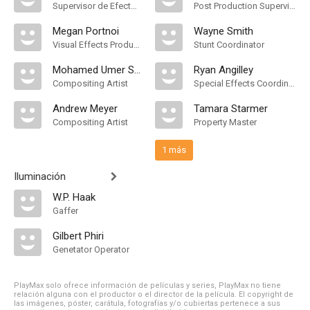
Supervisor de Efectos Visuales
Post Production Supervisor
Megan Portnoi
Wayne Smith
Visual Effects Producer
Stunt Coordinator
Mohamed Umer Sungay
Ryan Angilley
Compositing Artist
Special Effects Coordinator
Andrew Meyer
Tamara Starmer
Compositing Artist
Property Master
1 más
Iluminación
W.P. Haak
Gaffer
Gilbert Phiri
Genetator Operator
PlayMax solo ofrece información de películas y series, PlayMax no tiene
relación alguna con el productor o el director de la película. El copyright de
las imágenes, póster, carátula, fotografías y/o cubiertas pertenece a sus