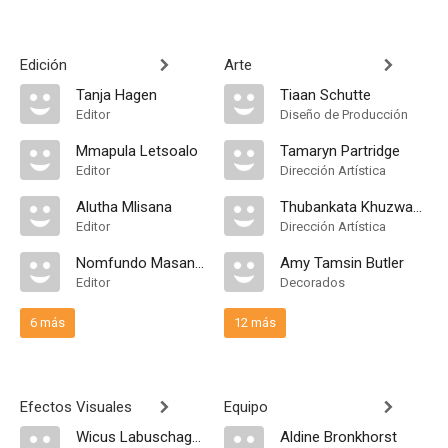
Edición
Arte
Tanja Hagen
Tiaan Schutte
Editor
Diseño de Producción
Mmapula Letsoalo
Tamaryn Partridge
Editor
Dirección Artística
Alutha Mlisana
Thubankata Khuzwayo
Editor
Dirección Artística
Nomfundo Masango
Amy Tamsin Butler
Editor
Decorados
6 más
12 más
Efectos Visuales
Equipo
Wicus Labuschagne
Aldine Bronkhorst