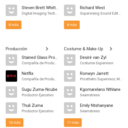
Steven Brett Whittaker
Richard West
Digital Imaging Technician
Supervising Sound Editor, Mezclador de Re-Grabación de Sonido
8 más
8 más
Producción
Costume & Make-Up
Stained Glass Productions
Desiré van Zyl
Compañía de Produccion
Costume Supervisor
Netflix
Ronwyn Jarrett
Compañía de Produccion
Prosthetic Supervisor, Makeup Supervisor, Hair Supervisor
Gugu Zuma-Ncube
Kgomarelano Nthlane
Productor Ejecutivo
Seamstress
Thuli Zuma
Emily Ntshanyane
Productor Ejecutivo
Seamstress
16 más
11 más