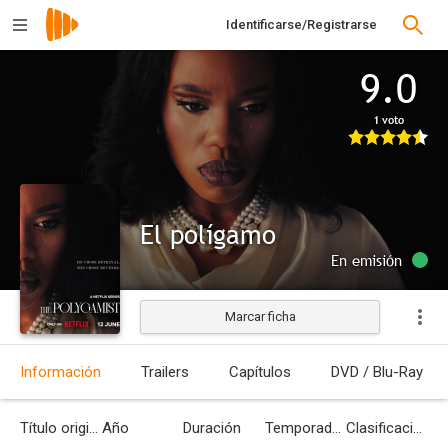
Identificarse/Registrarse
9.0
1 voto
El polígamo
En emisión
Marcar ficha
Información
Trailers
Capítulos
DVD / Blu-Ray
Título original
Año
Duración
Temporadas
Clasificación por edades