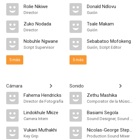
Rolie Nikiwe
Donald Ndlovu
Director
Guión
Zuko Nodada
Tsale Makam
Director
Guión
Nobuhle Ngwane
Sebabatso Mofokeng
Script Supervisor
Guión, Script Editor
5 más
5 más
Cámara
Sonido
Fahema Hendricks
Zethu Mashika
Director de Fotografía
Compositor de la Música Original
Lindokhule Mkize
Basiami Segola
Camera Intern
Sound Designer, Sound Effects Editor, Supervising Sound Editor
Vukani Muthakhi
Nicolas-George Stephens
Key Grip
Production Sound Mixer