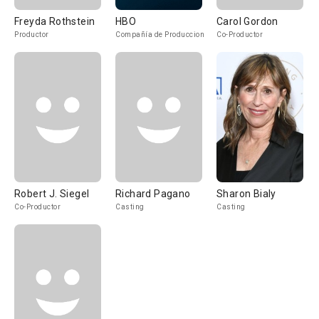
Freyda Rothstein
HBO
Carol Gordon
Productor
Compañía de Produccion
Co-Productor
Robert J. Siegel
Richard Pagano
Sharon Bialy
Co-Productor
Casting
Casting