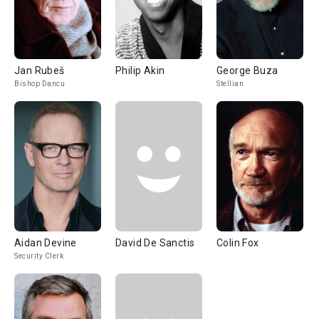
Jan Rubeš
Philip Akin
George Buza
Bishop Dancu
Stellian
Aidan Devine
David De Sanctis
Colin Fox
Security Clerk