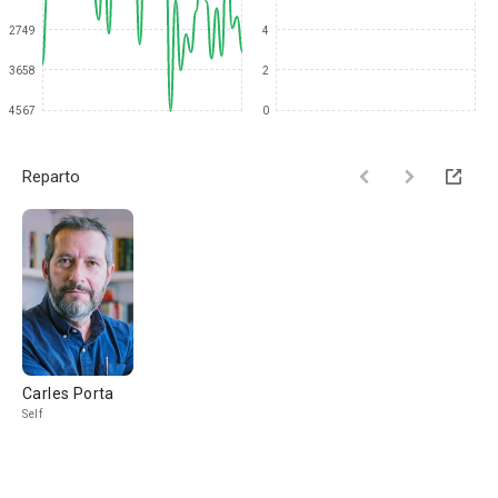
2749
4
3658
2
4567
0
Reparto
Carles Porta
Self