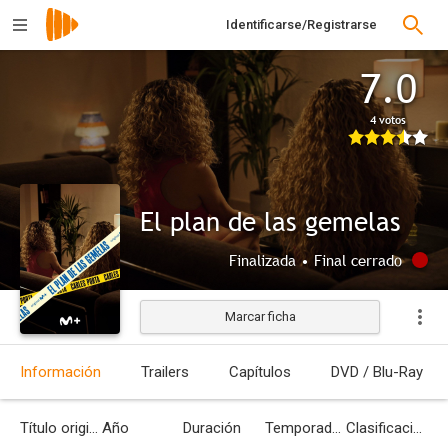
Identificarse/Registrarse
7.0
4 votos
El plan de las gemelas
Finalizada • Final cerrado
Marcar ficha
Información
Trailers
Capítulos
DVD / Blu-Ray
Título original
Año
Duración
Temporadas
Clasificación por edades