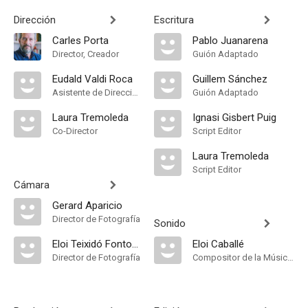
Dirección
Escritura
Carles Porta
Pablo Juanarena
Director, Creador
Guión Adaptado
Eudald Valdi Roca
Guillem Sánchez
Asistente de Dirección
Guión Adaptado
Laura Tremoleda
Ignasi Gisbert Puig
Co-Director
Script Editor
Laura Tremoleda
Script Editor
Cámara
Gerard Aparicio
Director de Fotografía
Sonido
Eloi Teixidó Fontova
Eloi Caballé
Director de Fotografía
Compositor de la Música Original