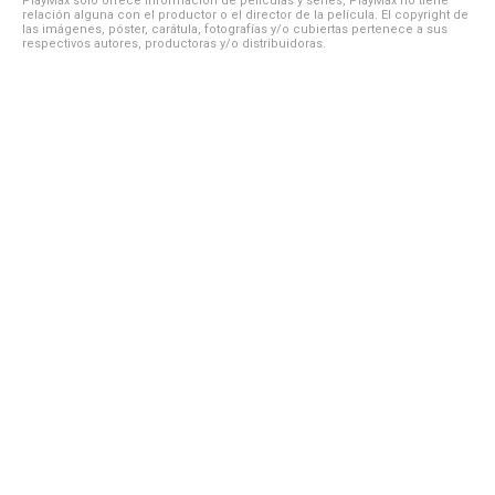
PlayMax solo ofrece información de películas y series, PlayMax no tiene
relación alguna con el productor o el director de la película. El copyright de
las imágenes, póster, carátula, fotografías y/o cubiertas pertenece a sus
respectivos autores, productoras y/o distribuidoras.