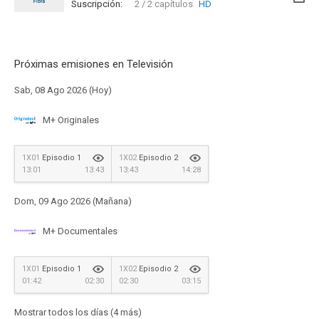
Suscripción:
2 / 2 capítulos
HD
Disponible hasta el Lun, 31 Dic 2040 (Quedan 14 años)
Próximas emisiones en Televisión
Sab, 08 Ago 2026 (Hoy)
M+ Originales
1X01
Episodio 1
1X02
Episodio 2
13:01
13:43
13:43
14:28
Dom, 09 Ago 2026 (Mañana)
M+ Documentales
1X01
Episodio 1
1X02
Episodio 2
01:42
02:30
02:30
03:15
Mostrar todos los días (4 más)