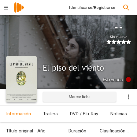
Identificarse/Registrarse
--
Sin valorar
El piso del viento
Estrenada
Marcar ficha
Información
Trailers
DVD / Blu-Ray
Noticias
Título original
Año
Duración
Clasificación por edades