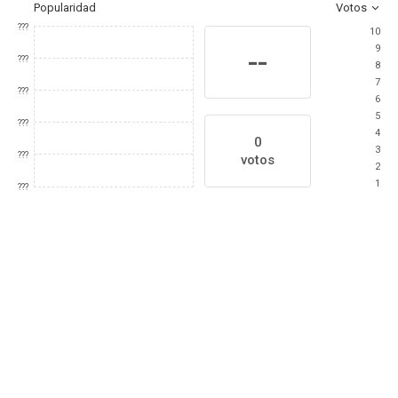
Popularidad
Votos
???
10
9
--
???
8
7
???
6
5
???
4
0
3
???
votos
2
1
???