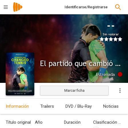
Identificarse/Registrarse
--
Sin valorar
El partido que cambió el tenis
Estrenada
Marcar ficha
Información
Trailers
DVD / Blu-Ray
Noticias
Título original
Año
Duración
Clasificación por edades