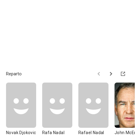
Reparto
Novak Djokovic
Rafa Nadal
Rafael Nadal
John McE