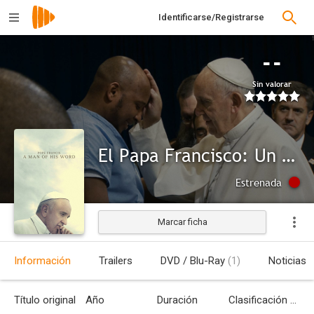
Identificarse/Registrarse
--
Sin valorar
El Papa Francisco: Un hombre de palabra
Estrenada
Marcar ficha
Información
Trailers
DVD / Blu-Ray
(1)
Noticias
Título original
Año
Duración
Clasificación por edades