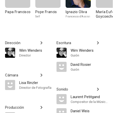
Papa Francisco
Pope Francis
Ignazio Oliva
María Euf
Goycoech
Self
Francesco d'Assisi
Dirección
Escritura
Wim Wenders
Wim Wenders
Director
Guión
David Rosier
Guión
Cámara
Lisa Rinzler
Director de Fotografía
Sonido
Laurent Petitgand
Compositor de la Música Original
Producción
Daniel Weis