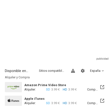
Disponible en...
Sitios compatibles
España
Alquiler y Compra
Amazon Prime Video Store
Alquiler:
SD
3.99 €
HD
3.99 €
Compra:
SD
5
Apple iTunes
Alquiler:
SD
3.99 €
HD
3.99 €
Compra:
SD
5