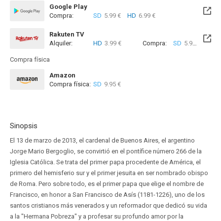
Google Play
Compra:
SD
5.99 €
HD
6.99 €
Rakuten TV
Alquiler:
HD
3.99 €
Compra:
SD
5.99 €
HD
9
Compra física
Amazon
Compra física:
SD
9.95 €
Sinopsis
El 13 de marzo de 2013, el cardenal de Buenos Aires, el argentino
Jorge Mario Bergoglio, se convirtió en el pontífice número 266 de la
Iglesia Católica. Se trata del primer papa procedente de América, el
primero del hemisferio sur y el primer jesuita en ser nombrado obispo
de Roma. Pero sobre todo, es el primer papa que elige el nombre de
Francisco, en honor a San Francisco de Asís (1181-1226), uno de los
santos cristianos más venerados y un reformador que dedicó su vida
a la "Hermana Pobreza" y a profesar su profundo amor por la