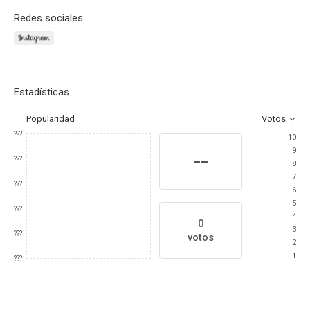
Redes sociales
Estadísticas
Popularidad
Votos
???
10
9
--
???
8
7
???
6
5
???
4
0
3
???
votos
2
1
???