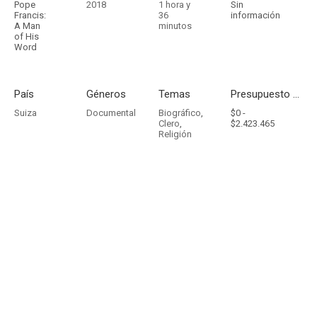
Pope
2018
1 hora y
Sin
Francis:
36
información
A Man
minutos
of His
Word
País
Géneros
Temas
Presupuesto - Ingresos
Suiza
Documental
Biográfico
,
$0 -
Clero
,
$2.423.465
Religión