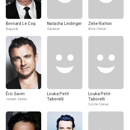
Bernard Le Coq
Natacha Lindinger
Zélie Rixhon
Auguste
Garance
Alice Cheval
Éric Savin
Louka Petit
Louka Petit-
Taborelli
Taborelli
Joseph Cadier
Cyrille Cheval