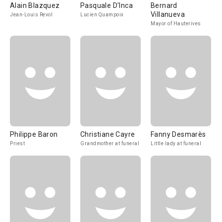
Alain Blazquez
Pasquale D'Inca
Bernard
Villanueva
Jean-Louis Revol
Lucien Quampoix
Mayor of Hauterives
Philippe Baron
Christiane Cayre
Fanny Desmarès
Priest
Grandmother at funeral
Little lady at funeral