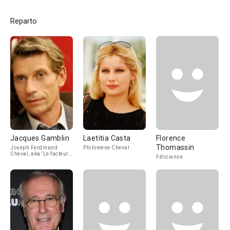
Reparto
Jacques Gamblin
Laetitia Casta
Florence
Thomassin
Joseph Ferdinand
Philomène Cheval
Cheval, aka 'Le facteur
Félicienne
Cheval'