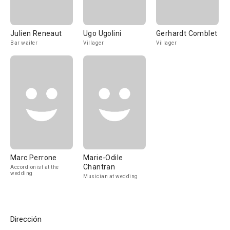
Julien Reneaut
Ugo Ugolini
Gerhardt Comblet
Bar waiter
Villager
Villager
Marc Perrone
Marie-Odile
Chantran
Accordionist at the
wedding
Musician at wedding
Dirección