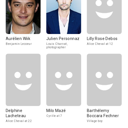
Aurélien Wiik
Julien Personnaz
Lilly Rose Debos
Benjamin Lecoeur
Louis Charvat,
Alice Cheval at 12
photographer
Delphine
Milo Mazé
Barthélemy
Lacheteau
Boccara Fechner
Cyrille at 7
Alice Cheval at 22
Village boy